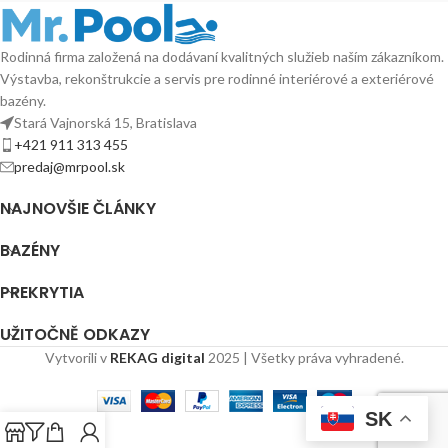
Rodinná firma založená na dodávaní kvalitných služieb naším zákazníkom.
Výstavba, rekonštrukcie a servis pre rodinné interiérové a exteriérové
bazény.
Stará Vajnorská 15, Bratislava
+421 911 313 455
predaj@mrpool.sk
NAJNOVŠIE ČLÁNKY
BAZÉNY
PREKRYTIA
UŽITOČNĚ ODKAZY
Vytvorili v
REKAG digital
2025 | Všetky práva vyhradené.
SK