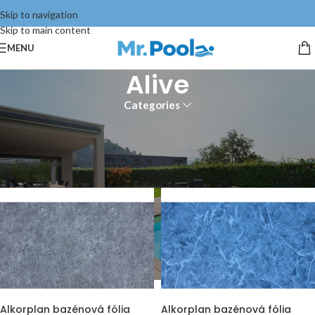
Skip to navigation
Skip to main content
MENU
Alive
Categories
Domov
Stavba bazéna
Bazénové fólie
Alkorplan
Alive
Zobrazujú sa 4 výsledky
Show sidebar
Alkorplan bazénová fólia
Alkorplan bazénová fólia