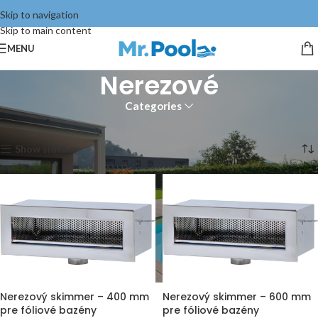
Skip to navigation
Skip to main content
MENU
Nerezové
Categories
Domov
Stavba bazéna
Skimmery
Nerezové
Zobrazujú sa 2 výsledky
Show sidebar
Nerezový skimmer – 400 mm
Nerezový skimmer – 600 mm
pre fóliové bazény
pre fóliové bazény