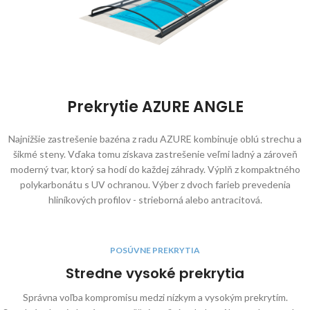
Prekrytie AZURE ANGLE
Najnižšie zastrešenie bazéna z radu AZURE kombinuje oblú strechu a
šikmé steny. Vďaka tomu získava zastrešenie veľmi ladný a zároveň
moderný tvar, ktorý sa hodí do každej záhrady. Výplň z kompaktného
polykarbonátu s UV ochranou. Výber z dvoch farieb prevedenia
hliníkových profilov - strieborná alebo antracitová.
POSÚVNE PREKRYTIA
Stredne vysoké prekrytia
Správna voľba kompromisu medzi nízkym a vysokým prekrytím.