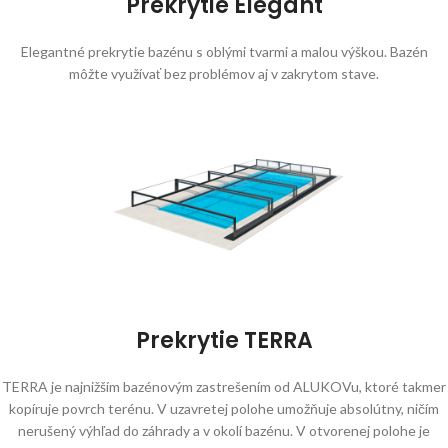
Prekrytie Elegant
Elegantné prekrytie bazénu s oblými tvarmi a malou výškou. Bazén
môžte využívať bez problémov aj v zakrytom stave.
Prekrytie TERRA
TERRA je najnižším bazénovým zastrešením od ALUKOVu, ktoré takmer
kopíruje povrch terénu. V uzavretej polohe umožňuje absolútny, ničím
nerušený výhľad do záhrady a v okolí bazénu. V otvorenej polohe je