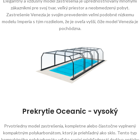
Elegantný a vzdušný model zastrešenia je uprednostňovaný mnohými
zákazníkmi pre svoj tvar, veľký priestor a neobmedzený pobyt.
Zastrešenie Venezia je svojím prevedením veľmi podobné nízkemu
modelu Imperia s tým rozdielom, že je oveľa vyšší, čiže model Venezia je
pochôdzna.
Prekrytie Oceanic - vysoký
Prvotriedny model zastrešenia, kompletne alebo čiastočne vyplnený
kompaktným polykarbonátom, ktorý je priehľadný ako sklo. Tento typ
kompaktného polykarbonátu vďaka svojej priehľadnosti dodáva opticky