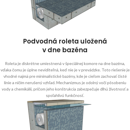
Podvodná roleta uložená
v dne bazéna
Roleta je diskrétne umiestnená v špeciálnej komore na dne bazéna,
vďaka čomu je úplne neviditeľná, keď nie je v prevádzke. Toto riešenie je
vhodné najmä pre minimalistické bazény, kde je cieľom zachovať čisté
línie a ničím nerušený vzhľad. Mechanizmus je odolný voči pôsobeniu
vody a chemikálií, pričom jeho konštrukcia zabezpečuje dlhú životnosť a
spoľahlivú funkčnosť.