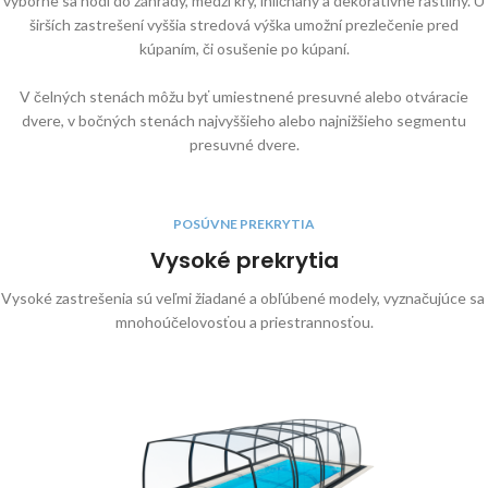
výborne sa hodí do záhrady, medzi kry, ihličnany a dekoratívne rastliny. U
širších zastrešení vyššia stredová výška umožní prezlečenie pred
kúpaním, či osušenie po kúpaní.
V čelných stenách môžu byť umiestnené presuvné alebo otváracie
dvere, v bočných stenách najvyššieho alebo najnižšieho segmentu
presuvné dvere.
POSÚVNE PREKRYTIA
Vysoké prekrytia
Vysoké zastrešenia sú veľmi žiadané a obľúbené modely, vyznačujúce sa
mnohoúčelovosťou a priestrannosťou.