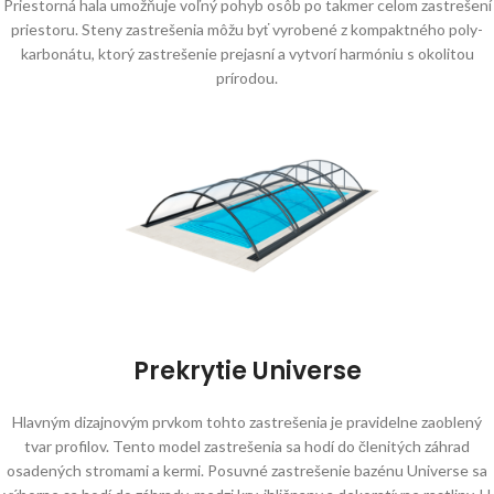
Priestorná hala umožňuje voľný pohyb osôb po takmer celom zastrešení
priestoru. Steny zastrešenia môžu byť vyrobené z kompaktného poly-
karbonátu, ktorý zastrešenie prejasní a vytvorí harmóniu s okolitou
prírodou.
Prekrytie Universe
Hlavným dizajnovým prvkom tohto zastrešenia je pravidelne zaoblený
tvar profilov. Tento model zastrešenia sa hodí do členitých záhrad
osadených stromami a kermi. Posuvné zastrešenie bazénu Universe sa