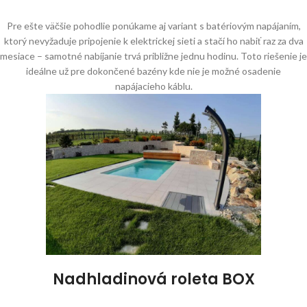
Pre ešte väčšie pohodlie ponúkame aj variant s batériovým napájaním,
ktorý nevyžaduje pripojenie k elektrickej sieti a stačí ho nabiť raz za dva
mesiace – samotné nabíjanie trvá približne jednu hodinu. Toto riešenie je
ideálne už pre dokončené bazény kde nie je možné osadenie
napájacieho káblu.
Nadhladinová roleta BOX