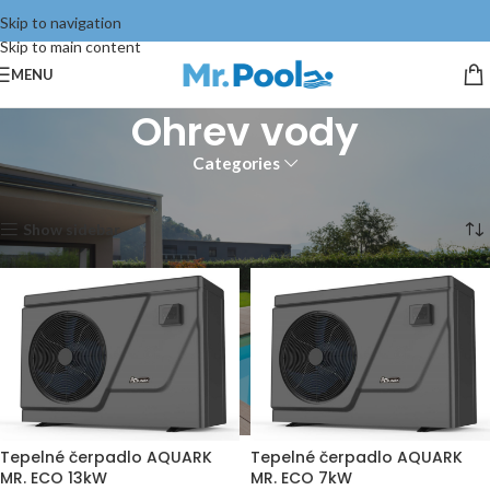
Skip to navigation
Skip to main content
MENU
Ohrev vody
Categories
Domov
Strojovňa bazéna
Ohrev vody
Zobrazených 1–12 z 13 výsledkov
Show sidebar
Tepelné čerpadlo AQUARK
Tepelné čerpadlo AQUARK
MR. ECO 13kW
MR. ECO 7kW