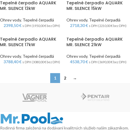
Tepelné čerpadlo AQUARK
Tepelné čerpadlo AQUARK
MR. SILENCE 13kW
MR. SILENCE 15kW
Ohrev vody
,
Tepelné čerpadlá
Ohrev vody
,
Tepelné čerpadlá
2398,50
€
2718,30
€
s DPH (
1950,00
€
bez DPH)
s DPH (
2210,00
€
bez DPH)
Tepelné čerpadlo AQUARK
Tepelné čerpadlo AQUARK
MR. SILENCE 17kW
MR. SILENCE 21kW
Ohrev vody
,
Tepelné čerpadlá
Ohrev vody
,
Tepelné čerpadlá
3788,40
€
4538,70
€
s DPH (
3080,00
€
bez DPH)
s DPH (
3690,00
€
bez DPH)
1
2
→
Rodinná firma založená na dodávaní kvalitných služieb naším zákazníkom.