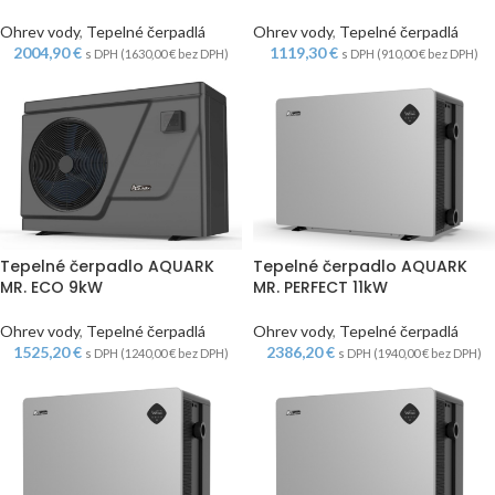
Ohrev vody
,
Tepelné čerpadlá
Ohrev vody
,
Tepelné čerpadlá
2004,90
€
1119,30
€
s DPH (
1630,00
€
bez DPH)
s DPH (
910,00
€
bez DPH)
Tepelné čerpadlo AQUARK
Tepelné čerpadlo AQUARK
MR. ECO 9kW
MR. PERFECT 11kW
Ohrev vody
,
Tepelné čerpadlá
Ohrev vody
,
Tepelné čerpadlá
1525,20
€
2386,20
€
s DPH (
1240,00
€
bez DPH)
s DPH (
1940,00
€
bez DPH)