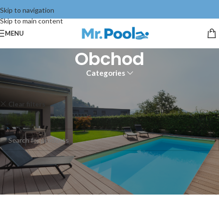
Skip to navigation
Skip to main content
MENU
Obchod
Categories
Domov
Obchod
Clear filters
Vagner pool
Neboli nájdené žiadne produkty zodpovedajúce vášmu výberu.