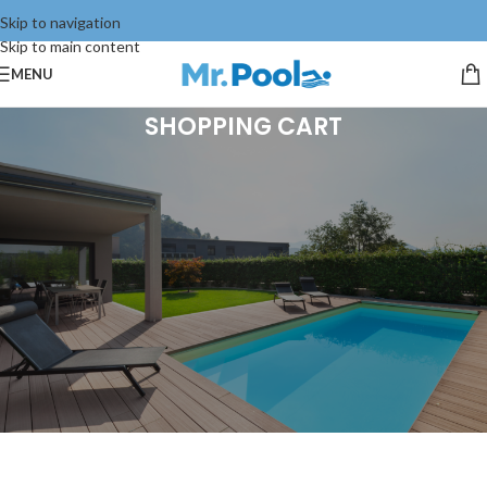
Skip to navigation
Skip to main content
MENU
SHOPPING CART
Váš košík je prázdny.
Before proceed to checkout you must add some products to your
shopping cart.
You will find a lot of interesting products on our "Shop" page.
VRÁTIŤ SA DO OBCHODU