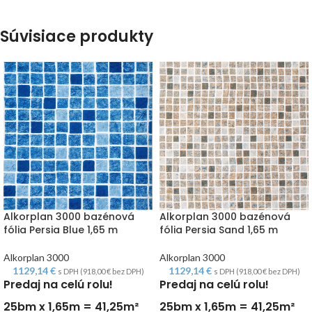
Súvisiace produkty
Alkorplan 3000 bazénová
Alkorplan 3000 bazénová
fólia Persia Blue 1,65 m
fólia Persia Sand 1,65 m
Alkorplan 3000
Alkorplan 3000
1129,14
€
1129,14
€
s DPH (
918,00
€
bez DPH)
s DPH (
918,00
€
bez DPH)
Predaj na celú rolu!
Predaj na celú rolu!
25bm x 1,65m = 41,25m²
25bm x 1,65m = 41,25m²