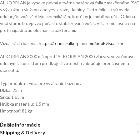
ALKORPLAN je vysoko pevná a tvárna bazénová fólia z mäkčeného PVC
s výztužnou vložkou z polyesterovej tkaniny. Tieto fólie sú sú oveľa
odolnejšie voči všetkým chemikáliám, ktoré by ju mohli narušiť. Odolná
voči starnutiu, vplyvu počasia, stabilizovaná voči UV žiareniu, ošetrená
proti napadnutiu plesňami a baktériami.
Vizualizácia bazéna:
https://renolit-alkorplan.com/pool-visualizer
ALKORPLAN 3000 má oproti ALKORPLAN 2000 viacvrstvovú úpravu
odolným lakom, ktorá predlžuje životnosť a zabraňuje predčasnému
starnutiu.
Typ produktu: Fólia pre vyváranie bazénov
Dĺžka: 25 m
Šírka: 1,65 m
Hrúbka materiálu: 1,5 mm
Hmotnosť: 81 kg
Ďalšie informácie
Shipping & Delivery