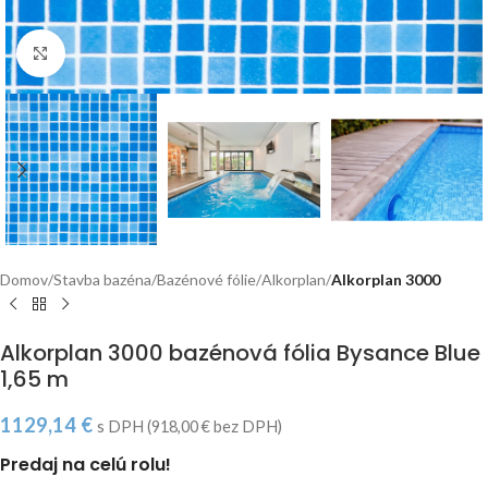
Click to enlarge
Domov
Stavba bazéna
Bazénové fólie
Alkorplan
Alkorplan 3000
Alkorplan 3000 bazénová fólia Bysance Blue
1,65 m
1129,14
€
s DPH (
918,00
€
bez DPH)
Predaj na celú rolu!