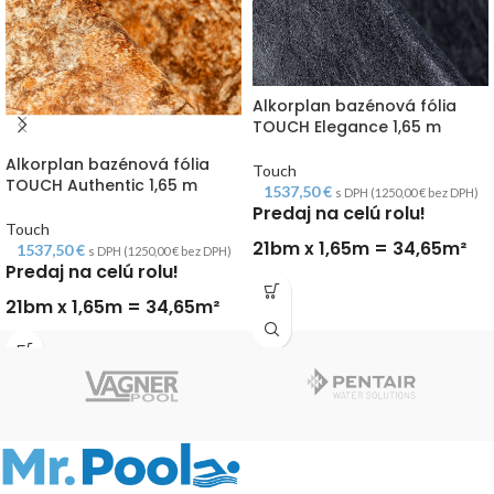
Alkorplan bazénová fólia
TOUCH Elegance 1,65 m
Alkorplan bazénová fólia
Touch
TOUCH Authentic 1,65 m
1537,50
€
s DPH (
1250,00
€
bez DPH)
Predaj na celú rolu!
Touch
21bm x 1,65m = 34,65m²
1537,50
€
s DPH (
1250,00
€
bez DPH)
Predaj na celú rolu!
21bm x 1,65m = 34,65m²