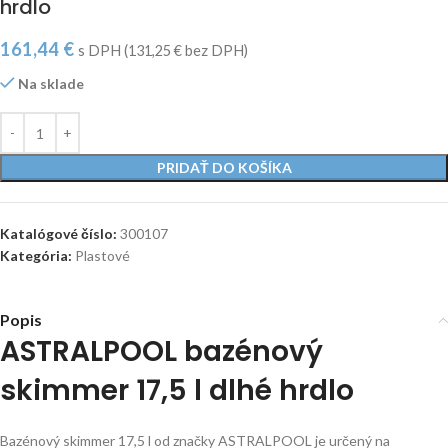
hrdlo
161,44
€
s DPH (
131,25
€
bez DPH)
Na sklade
PRIDAŤ DO KOŠÍKA
Katalógové číslo:
300107
Kategória:
Plastové
Popis
ASTRALPOOL bazénový
skimmer 17,5 l dlhé hrdlo
Bazénový skimmer 17,5 l od značky ASTRALPOOL je určený na