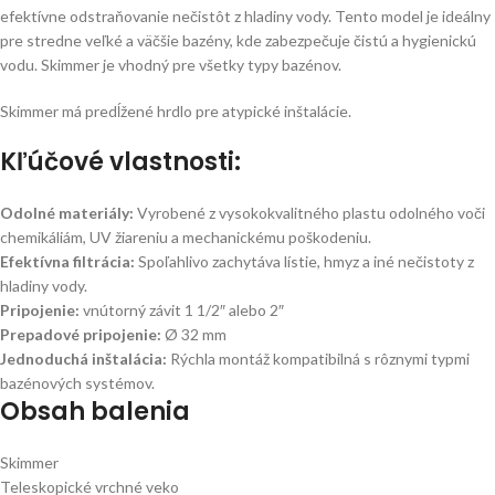
efektívne odstraňovanie nečistôt z hladiny vody. Tento model je ideálny
pre stredne veľké a väčšie bazény, kde zabezpečuje čistú a hygienickú
vodu. Skimmer je vhodný pre všetky typy bazénov.
Skimmer má predĺžené hrdlo pre atypické inštalácie.
Kľúčové vlastnosti:
Odolné materiály:
Vyrobené z vysokokvalitného plastu odolného voči
chemikáliám, UV žiareniu a mechanickému poškodeniu.
Efektívna filtrácia:
Spoľahlivo zachytáva lístie, hmyz a iné nečistoty z
hladiny vody.
Pripojenie:
vnútorný závit 1 1/2″ alebo 2″
Prepadové pripojenie:
Ø 32 mm
Jednoduchá inštalácia:
Rýchla montáž kompatibilná s rôznymi typmi
bazénových systémov.
Obsah balenia
Skimmer
Teleskopické vrchné veko