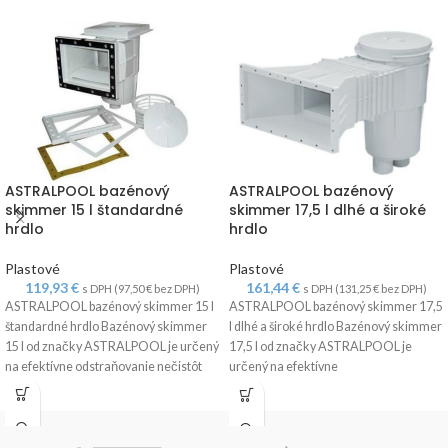
ASTRALPOOL bazénový
ASTRALPOOL bazénový
skimmer 15 l štandardné
skimmer 17,5 l dlhé a široké
hrdlo
hrdlo
Plastové
Plastové
119,93
€
161,44
€
s DPH (
97,50
€
bez DPH)
s DPH (
131,25
€
bez DPH)
ASTRALPOOL bazénový skimmer 15 l
ASTRALPOOL bazénový skimmer 17,5
štandardné hrdlo Bazénový skimmer
l dlhé a široké hrdlo Bazénový skimmer
15 l od značky ASTRALPOOL je určený
17,5 l od značky ASTRALPOOL je
na efektívne odstraňovanie nečistôt
určený na efektívne