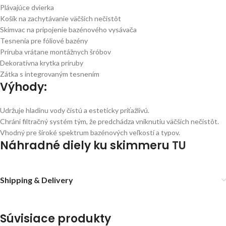
Plávajúce dvierka
Košík na zachytávanie väčších nečistôt
Skimvac na pripojenie bazénového vysávača
Tesnenia pre fóliové bazény
Príruba vrátane montážnych šróbov
Dekoratívna krytka príruby
Zátka s integrovaným tesnením
Výhody:
Udržuje hladinu vody čistú a esteticky príťažlivú.
Chráni filtračný systém tým, že predchádza vniknutiu väčších nečistôt.
Vhodný pre široké spektrum bazénových veľkostí a typov.
Náhradné diely ku skimmeru
TU
Shipping & Delivery
Súvisiace produkty