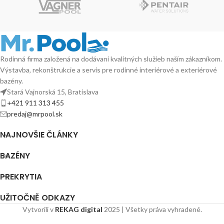
Rodinná firma založená na dodávaní kvalitných služieb naším zákazníkom.
Výstavba, rekonštrukcie a servis pre rodinné interiérové a exteriérové
bazény.
Stará Vajnorská 15, Bratislava
+421 911 313 455
predaj@mrpool.sk
NAJNOVŠIE ČLÁNKY
BAZÉNY
PREKRYTIA
UŽITOČNĚ ODKAZY
Vytvorili v
REKAG digital
2025 | Všetky práva vyhradené.