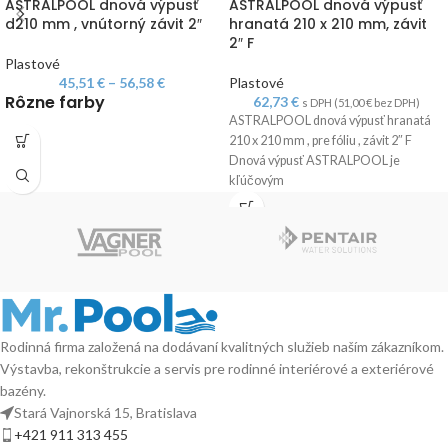
ASTRALPOOL dnová výpusť
ASTRALPOOL dnová výpusť
d210 mm , vnútorný závit 2″
hranatá 210 x 210 mm, závit
2″ F
Plastové
45,51
€
–
56,58
€
Plastové
Rôzne farby
62,73
€
s DPH (
51,00
€
bez DPH)
ASTRALPOOL dnová výpusť hranatá
210 x 210 mm , pre fóliu , závit 2″ F
Dnová výpusť ASTRALPOOL je
kľúčovým
Rodinná firma založená na dodávaní kvalitných služieb naším zákazníkom.
Výstavba, rekonštrukcie a servis pre rodinné interiérové a exteriérové
bazény.
Stará Vajnorská 15, Bratislava
+421 911 313 455