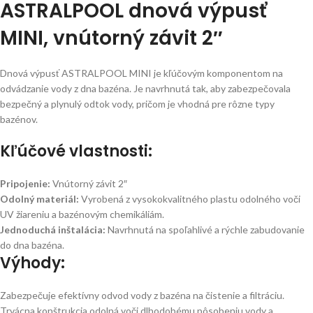
ASTRALPOOL dnová výpusť
MINI, vnútorný závit 2″
Dnová výpusť ASTRALPOOL MINI je kľúčovým komponentom na
odvádzanie vody z dna bazéna. Je navrhnutá tak, aby zabezpečovala
bezpečný a plynulý odtok vody, pričom je vhodná pre rôzne typy
bazénov.
Kľúčové vlastnosti:
Pripojenie:
Vnútorný závit 2″
Odolný materiál:
Vyrobená z vysokokvalitného plastu odolného voči
UV žiareniu a bazénovým chemikáliám.
Jednoduchá inštalácia:
Navrhnutá na spoľahlivé a rýchle zabudovanie
do dna bazéna.
Výhody:
Zabezpečuje efektívny odvod vody z bazéna na čistenie a filtráciu.
Trvácna konštrukcia odolná voči dlhodobému pôsobeniu vody a