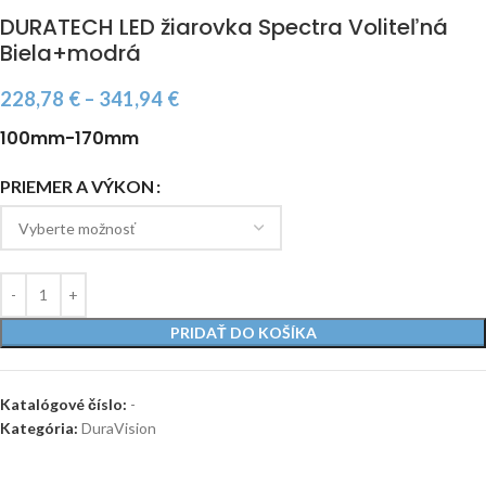
DURATECH LED žiarovka Spectra Voliteľná
Biela+modrá
228,78
€
–
341,94
€
100mm-170mm
PRIEMER A VÝKON
PRIDAŤ DO KOŠÍKA
Katalógové číslo:
-
Kategória:
DuraVision