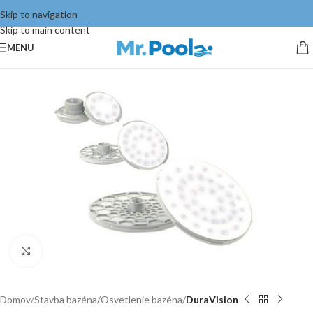
Skip to navigation
Skip to main content
MENU
Click to enlarge
Domov
Stavba bazéna
Osvetlenie bazéna
DuraVision