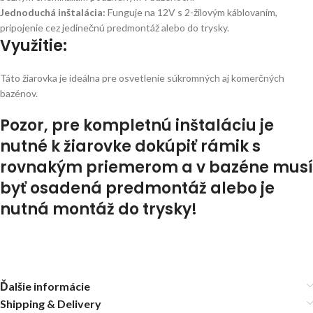
Jednoduchá inštalácia:
Funguje na 12V s 2-žilovým káblovaním,
pripojenie cez jedinečnú predmontáž alebo do trysky.
Využitie:
Táto žiarovka je ideálna pre osvetlenie súkromných aj komerčných
bazénov.
Pozor, pre kompletnú inštaláciu je
nutné k žiarovke dokúpiť rámik s
rovnakým priemerom a v bazéne musí
byť osadená predmontáž alebo je
nutná montáž do trysky!
Ďalšie informácie
Shipping & Delivery