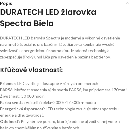
Popis
DURATECH LED žiarovka
Spectra Biela
DURATECH LED žiarovka Spectra je moderné a výkonné osvetlenie
navrhnuté špeciálne pre bazény. Táto žiarovka kombinuje vysokú
svietivosť s energetickou úspornosťou. Moderná technológia
zabezpečuje široký uhol lúča pre osvetlenie bazéna bez tieňov.
Kľúčové vlastnosti:
Priemer:
LED svetlo je dostupné v rôznych priemeroch
PAR56:
Možnosť osadenia aj do svetla PAR56, iba pri priemere
170mm!
Životnosť:
50 000 hodín
Farba svetla:
Voliteľná biela=2000k-17 500k + modrá
Energetická úspornosť:
LED technológia zaručuje nízku spotrebu
energie a dlhú životnosť.
Odolnosť:
Polymérové puzdro, ktoré je odolné aj voči slanej vode a
bežným chemikáliám používaným v bazénoch.