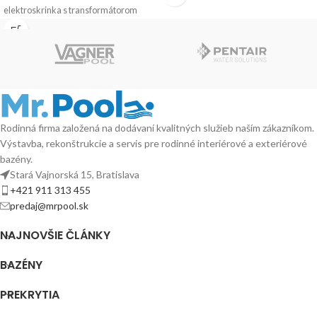
elektroskrinka s transformátorom
Spectravision 60 W je
Rodinná firma založená na dodávaní kvalitných služieb naším zákazníkom.
Výstavba, rekonštrukcie a servis pre rodinné interiérové a exteriérové
bazény.
Stará Vajnorská 15, Bratislava
+421 911 313 455
predaj@mrpool.sk
NAJNOVŠIE ČLÁNKY
BAZÉNY
PREKRYTIA