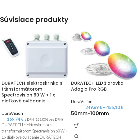
Súvisiace produkty
DURATECH elektroskrinka s
DURATECH LED žiarovka
transformátorom
Adagio Pro RGB
Spectravision 60 W + 1 x
diaľkové ovládanie
DuraVision
249,69
€
–
455,10
€
50mm-100mm
DuraVision
169,74
€
s DPH (
138,00
€
bez DPH)
DURATECH elektroskrinka s
transformátorom Spectravision 60 W +
1 x diaľkové ovládanie DURATECH