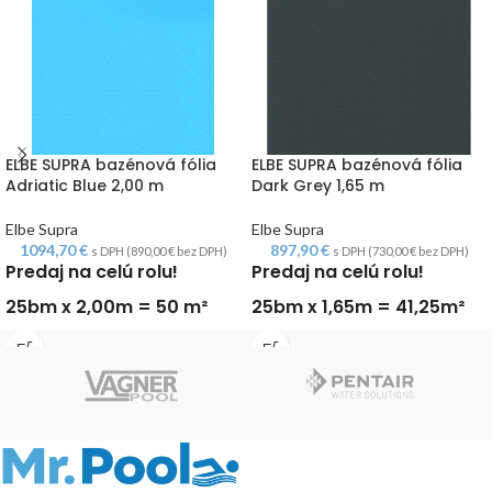
ELBE SUPRA bazénová fólia
ELBE SUPRA bazénová fólia
Adriatic Blue 2,00 m
Dark Grey 1,65 m
Elbe Supra
Elbe Supra
1094,70
€
897,90
€
s DPH (
890,00
€
bez DPH)
s DPH (
730,00
€
bez DPH)
Predaj na celú rolu!
Predaj na celú rolu!
25bm x 2,00m = 50 m²
25bm x 1,65m = 41,25m²