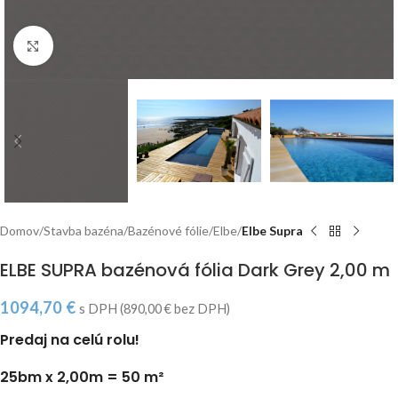
Click to enlarge
Domov
Stavba bazéna
Bazénové fólie
Elbe
Elbe Supra
ELBE SUPRA bazénová fólia Dark Grey 2,00 m
1094,70
€
s DPH (
890,00
€
bez DPH)
Predaj na celú rolu!
25bm x 2,00m = 50 m²