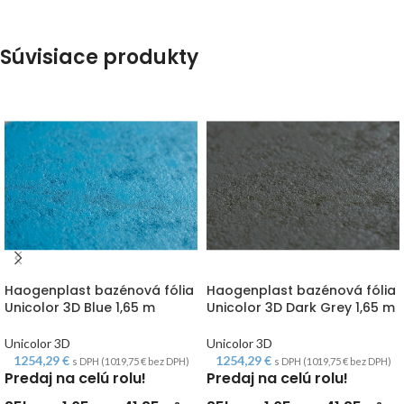
Súvisiace produkty
Haogenplast bazénová fólia
Haogenplast bazénová fólia
Unicolor 3D Blue 1,65 m
Unicolor 3D Dark Grey 1,65 m
Unicolor 3D
Unicolor 3D
1254,29
€
1254,29
€
s DPH (
1019,75
€
bez DPH)
s DPH (
1019,75
€
bez DPH)
Predaj na celú rolu!
Predaj na celú rolu!