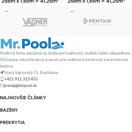
25bm x 1,65m = 41,25m²
25bm x 1,65m = 41,25m²
Rodinná firma založená na dodávaní kvalitných služieb naším zákazníkom.
Výstavba, rekonštrukcie a servis pre rodinné interiérové a exteriérové
bazény.
Stará Vajnorská 15, Bratislava
+421 911 313 455
predaj@mrpool.sk
NAJNOVŠIE ČLÁNKY
BAZÉNY
PREKRYTIA