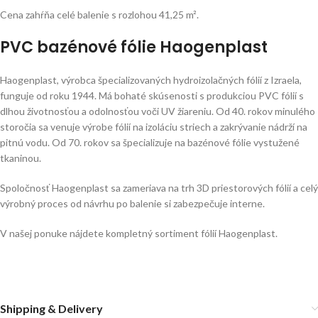
Cena zahŕňa celé balenie s rozlohou 41,25 m².
PVC bazénové fólie Haogenplast
Haogenplast, výrobca špecializovaných hydroizolačných fólií z Izraela,
funguje od roku 1944. Má bohaté skúsenosti s produkciou PVC fólií s
dlhou životnosťou a odolnosťou voči UV žiareniu. Od 40. rokov minulého
storočia sa venuje výrobe fólií na izoláciu striech a zakrývanie nádrží na
pitnú vodu. Od 70. rokov sa špecializuje na bazénové fólie vystužené
tkaninou.
Spoločnosť Haogenplast sa zameriava na trh 3D priestorových fólií a celý
výrobný proces od návrhu po balenie si zabezpečuje interne.
V našej ponuke nájdete kompletný sortiment fólií Haogenplast.
Shipping & Delivery