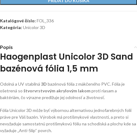
PRIDAŤ DO KOŠÍKA
Katalógové číslo:
FOL_336
Kategória:
Unicolor 3D
Popis
Haogenplast Unicolor 3D Sand
bazénová fólia 1,5 mm
Odolná a UV stabilná
3D
bazénová fólia z mäkčeného PVC. Fólia je
ošetrená so
štvorvrstvovým akrylovým lakom
proti riasam a
baktériám, čo výrazne predlžuje jej odolnosť a životnosť.
Fólia Unicolor 3D môže byť výbornou alternatívou jednofarebných folií
práve pre Váš bazén. Výrobok má protišmykové vlastnosti, a preto si
nevyžaduje samostatnú protišmykovú fóliu na schodiská a plochy kde sa
vyžaduje „Anti-Slip“ povrch.