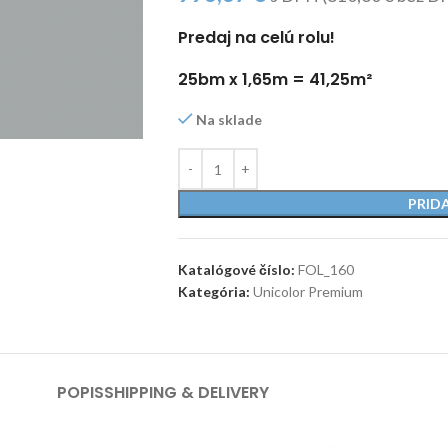
Predaj na celú rolu!
25bm x 1,65m = 41,25m²
Na sklade
PRID
Katalógové číslo:
FOL_160
Kategória:
Unicolor Premium
POPIS
SHIPPING & DELIVERY