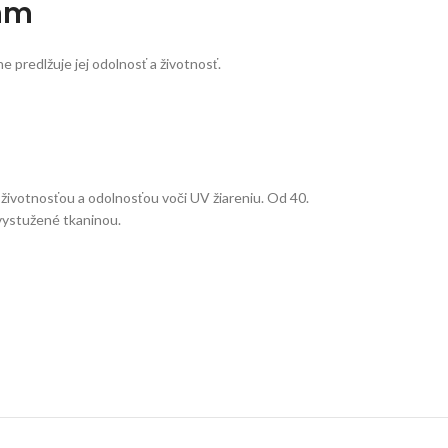
 mm
e predlžuje jej odolnosť a životnosť.
 životnosťou a odolnosťou voči UV žiareniu. Od 40.
 vystužené tkaninou.