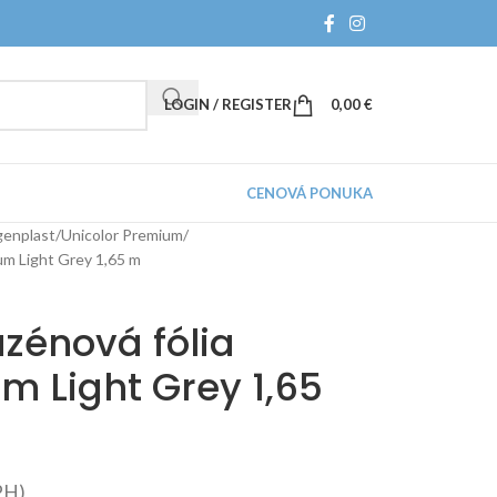
LOGIN / REGISTER
0,00
€
CENOVÁ PONUKA
enplast
Unicolor Premium
um Light Grey 1,65 m
zénová fólia
m Light Grey 1,65
PH)