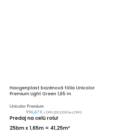
Haogenplast bazénová fólia Unicolor
Haogenplast ba
Premium Light Green 1,65 m
Premium Sand 1
Unicolor Premium
Unicolor Premium
996,67
€
996,67
€
s DPH (
810,30
€
bez DPH)
Predaj na celú rolu!
Predaj na celú
25bm x 1,65m = 41,25m²
25bm x 1,65m