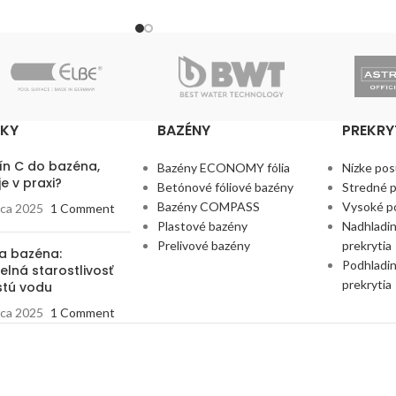
NKY
BAZÉNY
PREKRY
ín C do bazéna,
Bazény ECONOMY fólia
Nízke pos
e v praxi?
Betónové fóliové bazény
Stredné p
Bazény COMPASS
Vysoké po
rca 2025
1 Comment
Plastové bazény
Nadhladin
Prelivové bazény
prekrytia
a bazéna:
Podhladin
elná starostlivosť
prekrytia
stú vodu
rca 2025
1 Comment