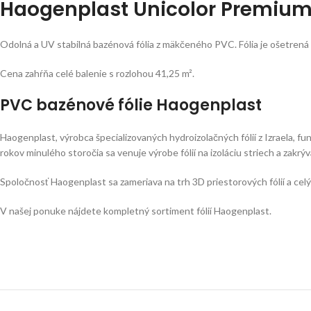
Haogenplast Unicolor Premium 
Odolná a UV stabilná bazénová fólia z mäkčeného PVC. Fólia je ošetrená
Cena zahŕňa celé balenie s rozlohou 41,25 m².
PVC bazénové fólie Haogenplast
Haogenplast, výrobca špecializovaných hydroizolačných fólií z Izraela, f
rokov minulého storočia sa venuje výrobe fólií na izoláciu striech a zakrý
Spoločnosť Haogenplast sa zameriava na trh 3D priestorových fólií a cel
V našej ponuke nájdete kompletný sortiment fólií Haogenplast.