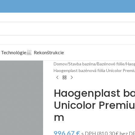
Technológie
Rekonštrukcie
Domov
Stavba bazéna
Bazénové fólie
Haog
Haogenplast bazénová fólia Unicolor Premi
Haogenplast ba
Unicolor Premiu
m
996,67
€
s DPH (
810,30
€
bez D