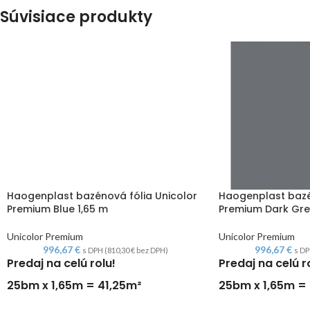
Súvisiace produkty
Haogenplast bazénová fólia Unicolor
Haogenplast bazé
Premium Blue 1,65 m
Premium Dark Gre
Unicolor Premium
Unicolor Premium
996,67
€
996,67
€
s DPH (
810,30
€
bez DPH)
s DP
Predaj na celú rolu!
Predaj na celú r
25bm x 1,65m = 41,25m²
25bm x 1,65m = 