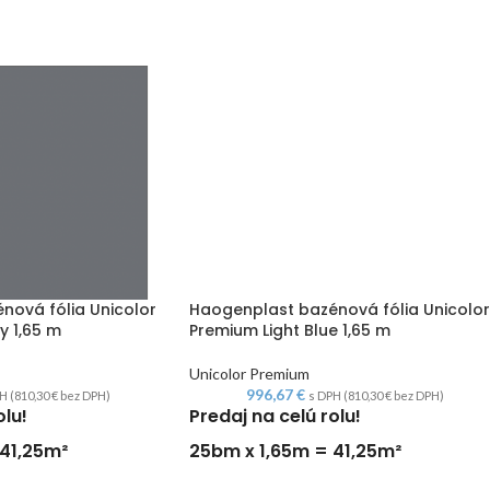
nová fólia Unicolor
Haogenplast bazénová fólia Unicolor
y 1,65 m
Premium Light Blue 1,65 m
Unicolor Premium
996,67
€
H (
810,30
€
bez DPH)
s DPH (
810,30
€
bez DPH)
olu!
Predaj na celú rolu!
41,25m²
25bm x 1,65m = 41,25m²