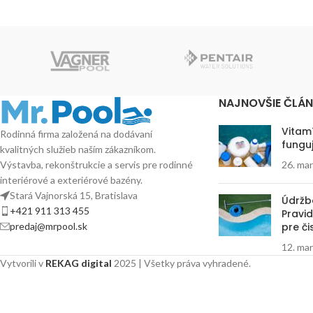
NAJNOVŠIE ČLÁ
Vitam
Rodinná firma založená na dodávaní
funguj
kvalitných služieb naším zákazníkom.
26. ma
Výstavba, rekonštrukcie a servis pre rodinné
interiérové a exteriérové bazény.
Stará Vajnorská 15, Bratislava
Údržb
+421 911 313 455
Pravid
pre či
predaj@mrpool.sk
12. ma
Vytvorili v
REKAG digital
2025 | Všetky práva vyhradené.