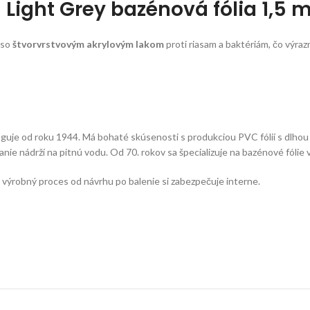
Light Grey bazénová fólia 1,5
 so
štvorvrstvovým akrylovým lakom
proti riasam a baktériám, čo výrazn
unguje od roku 1944. Má bohaté skúsenosti s produkciou PVC fólií s dlhou
vanie nádrží na pitnú vodu. Od 70. rokov sa špecializuje na bazénové fólie
ý výrobný proces od návrhu po balenie si zabezpečuje interne.