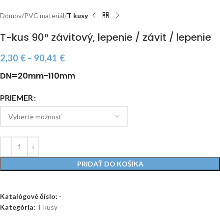
Domov
PVC materiál
T kusy
T-kus 90° závitový, lepenie / závit / lepenie
2,30
€
–
90,41
€
DN=20mm-110mm
PRIEMER
PRIDAŤ DO KOŠÍKA
Katalógové číslo:
-
Kategória:
T kusy