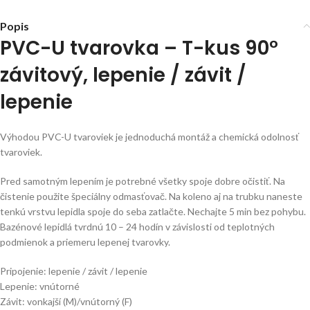
Popis
PVC-U tvarovka – T-kus 90°
závitový, lepenie / závit /
lepenie
Výhodou PVC-U tvaroviek je jednoduchá montáž a chemická odolnosť
tvaroviek.
Pred samotným lepením je potrebné všetky spoje dobre očistiť. Na
čistenie použite špeciálny odmasťovač. Na koleno aj na trubku naneste
tenkú vrstvu lepidla spoje do seba zatlačte. Nechajte 5 min bez pohybu.
Bazénové lepidlá tvrdnú 10 – 24 hodín v závislosti od teplotných
podmienok a priemeru lepenej tvarovky.
Pripojenie: lepenie / závit / lepenie
Lepenie: vnútorné
Závit: vonkajší (M)/vnútorný (F)