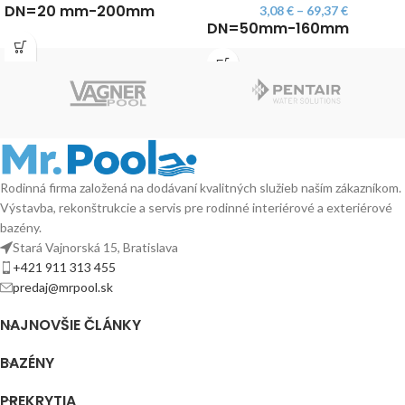
DN=20 mm-200mm
3,08
€
–
69,37
€
DN=50mm-160mm
Rodinná firma založená na dodávaní kvalitných služieb naším zákazníkom.
Výstavba, rekonštrukcie a servis pre rodinné interiérové a exteriérové
bazény.
Stará Vajnorská 15, Bratislava
+421 911 313 455
predaj@mrpool.sk
NAJNOVŠIE ČLÁNKY
BAZÉNY
PREKRYTIA