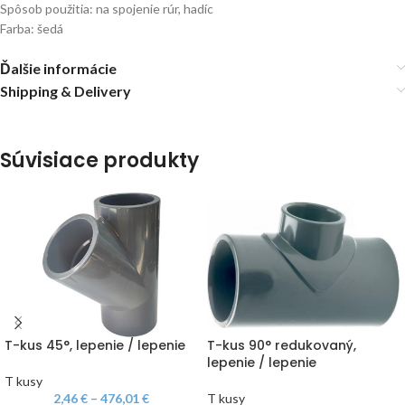
Spôsob použitia: na spojenie rúr, hadíc
Farba: šedá
Ďalšie informácie
Shipping & Delivery
Súvisiace produkty
T-kus 45°, lepenie / lepenie
T-kus 90° redukovaný,
lepenie / lepenie
T kusy
2,46
€
–
476,01
€
T kusy