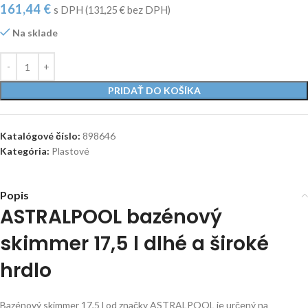
161,44
€
s DPH (
131,25
€
bez DPH)
Na sklade
PRIDAŤ DO KOŠÍKA
Katalógové číslo:
898646
Kategória:
Plastové
Popis
ASTRALPOOL bazénový
skimmer 17,5 l dlhé a široké
hrdlo
Bazénový skimmer 17,5 l od značky ASTRALPOOL je určený na