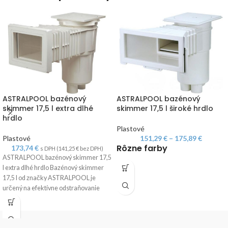
ASTRALPOOL bazénový
ASTRALPOOL bazénový
skimmer 17,5 l extra dlhé
skimmer 17,5 l široké hrdlo
hrdlo
Plastové
Plastové
151,29
€
–
175,89
€
Rôzne farby
173,74
€
s DPH (
141,25
€
bez DPH)
ASTRALPOOL bazénový skimmer 17,5
l extra dlhé hrdlo Bazénový skimmer
17,5 l od značky ASTRALPOOL je
určený na efektívne odstraňovanie