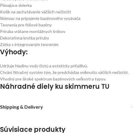
Plávajúce dvierka
Košík na zachytávanie väčších nečistôt
Skimvac na pripojenie bazénového vysávača
Tesnenia pre fóliové bazény
Príruba vrátane montážnych šróbov
Dekoratívna krytka príruby
Zátka s integrovaným tesnením
Výhody:
Udržuje hladinu vody čistú a esteticky príťažlivú.
Chráni filtračný systém tým, že predchádza vniknutiu väčších nečistôt.
Vhodný pre široké spektrum bazénových veľkostí a typov.
Náhradné diely ku skimmeru
TU
Shipping & Delivery
Súvisiace produkty