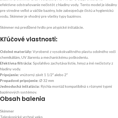
efektívne odstraňovanie nečistôt z hladiny vody. Tento model je ideálny
pre stredne veľké a väčšie bazény, kde zabezpečuje čistú a hygienickú
vodu. Skimmer je vhodný pre všetky typy bazénov.
Skimmer má predĺžené hrdlo pre atypické inštalácie.
Kľúčové vlastnosti:
Odolné materiály:
Vyrobené z vysokokvalitného plastu odolného voči
chemikáliám, UV žiareniu a mechanickému poškodeniu.
Efektívna filtrácia:
Spoľahlivo zachytáva lístie, hmyz a iné nečistoty z
hladiny vody.
Pripojenie:
vnútorný závit 1 1/2″ alebo 2″
Prepadové pripojenie:
Ø 32 mm
Jednoduchá inštalácia:
Rýchla montáž kompatibilná s rôznymi typmi
bazénových systémov.
Obsah balenia
Skimmer
Teleskopické vrchné veko