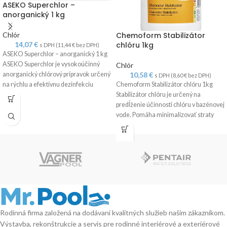
ASEKO Superchlor –
anorganický 1 kg
Chemoform Stabilizátor
Chlór
chlóru 1kg
14,07
€
s DPH (
11,44
€
bez DPH)
ASEKO Superchlor – anorganický 1 kg
ASEKO Superchlor je vysokoúčinný
Chlór
10,58
€
anorganický chlórový prípravok určený
s DPH (
8,60
€
bez DPH)
Chemoform Stabilizátor chlóru 1kg
na rýchlu a efektívnu dezinfekciu
Stabilizátor chlóru je určený na
bazénovej
predĺženie účinnosti chlóru v bazénovej
vode. Pomáha minimalizovať straty
chlóru spôsobené
Rodinná firma založená na dodávaní kvalitných služieb naším zákazníkom.
Výstavba, rekonštrukcie a servis pre rodinné interiérové a exteriérové