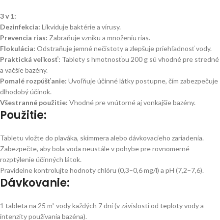
3 v 1:
Dezinfekcia:
Likviduje baktérie a vírusy.
Prevencia rias:
Zabraňuje vzniku a množeniu rias.
Flokulácia:
Odstraňuje jemné nečistoty a zlepšuje priehľadnosť vody.
Praktická veľkosť:
Tablety s hmotnosťou 200 g sú vhodné pre stredné
a väčšie bazény.
Pomalé rozpúšťanie:
Uvoľňuje účinné látky postupne, čím zabezpečuje
dlhodobý účinok.
Všestranné použitie:
Vhodné pre vnútorné aj vonkajšie bazény.
Použitie:
Tabletu vložte do plaváka, skimmera alebo dávkovacieho zariadenia.
Zabezpečte, aby bola voda neustále v pohybe pre rovnomerné
rozptýlenie účinných látok.
Pravidelne kontrolujte hodnoty chlóru (0,3–0,6 mg/l) a pH (7,2–7,6).
Dávkovanie:
1 tableta na 25 m³ vody každých 7 dní (v závislosti od teploty vody a
intenzity používania bazéna).