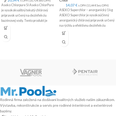
20,54
€
Chlór
s DPH (
16,70
€
bez DPH)
14,07
€
Aseko Chlorpure 5l Aseko ChlorPure
s DPH (
11,44
€
bez DPH)
ASEKO Superchlor – anorganický 1 kg
je vysokokvalitný tekutý chlórový
ASEKO Superchlor je vysokoúčinný
prípravok určený na dezinfekciu
anorganický chlórový prípravok určený
bazénovej vody. Tento produkt je
na rýchlu a efektívnu dezinfekciu
ideálny na
bazénovej
Rodinná firma založená na dodávaní kvalitných služieb naším zákazníkom.
Výstavba, rekonštrukcie a servis pre rodinné interiérové a exteriérové
bazény.