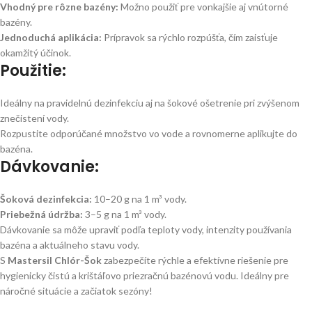
Vhodný pre rôzne bazény:
Možno použiť pre vonkajšie aj vnútorné
bazény.
Jednoduchá aplikácia:
Prípravok sa rýchlo rozpúšťa, čím zaisťuje
okamžitý účinok.
Použitie:
Ideálny na pravidelnú dezinfekciu aj na šokové ošetrenie pri zvýšenom
znečistení vody.
Rozpustite odporúčané množstvo vo vode a rovnomerne aplikujte do
bazéna.
Dávkovanie:
Šoková dezinfekcia:
10–20 g na 1 m³ vody.
Priebežná údržba:
3–5 g na 1 m³ vody.
Dávkovanie sa môže upraviť podľa teploty vody, intenzity používania
bazéna a aktuálneho stavu vody.
S
Mastersil Chlór-Šok
zabezpečíte rýchle a efektívne riešenie pre
hygienicky čistú a krištáľovo priezračnú bazénovú vodu. Ideálny pre
náročné situácie a začiatok sezóny!