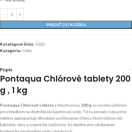
PRIDAŤ DO KOŠÍKA
Katalógové číslo:
5502
Kategória:
Chlór
Popis
Pontaqua Chlórové tablety 200
g , 1 kg
Pontaqua Chlórové tablety
s hmotnosťou
200 g
sú vysoko účinným
prostriedkom na dezinfekciu bazénovej vody. Tieto pomaly rozpustné
tablety zabezpečujú dlhodobé uvoľňovanie chlóru, ktorý účinne ničí
baktérie, riasy a organické nečistoty. Sú ideálne pre udržiavanie
hygienicky nezávadnej vody v bazénoch.