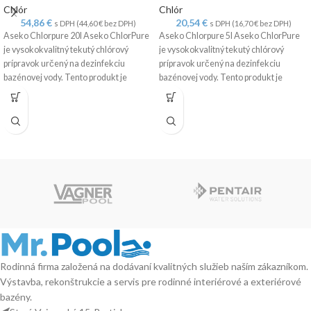
Chlór
Chlór
54,86
€
20,54
€
s DPH (
44,60
€
bez DPH)
s DPH (
16,70
€
bez DPH)
Aseko Chlorpure 20l Aseko ChlorPure
Aseko Chlorpure 5l Aseko ChlorPure
je vysokokvalitný tekutý chlórový
je vysokokvalitný tekutý chlórový
prípravok určený na dezinfekciu
prípravok určený na dezinfekciu
bazénovej vody. Tento produkt je
bazénovej vody. Tento produkt je
ideálny na
ideálny na
Rodinná firma založená na dodávaní kvalitných služieb naším zákazníkom.
Výstavba, rekonštrukcie a servis pre rodinné interiérové a exteriérové
bazény.