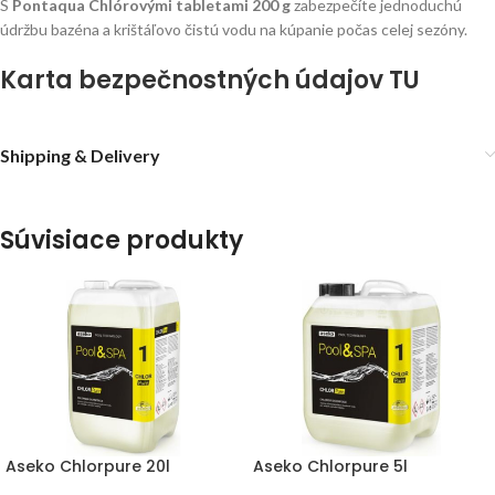
S
Pontaqua Chlórovými tabletami 200 g
zabezpečíte jednoduchú
údržbu bazéna a krištáľovo čistú vodu na kúpanie počas celej sezóny.
Karta bezpečnostných údajov TU
Shipping & Delivery
Súvisiace produkty
Aseko Chlorpure 20l
Aseko Chlorpure 5l