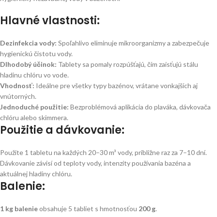
Hlavné vlastnosti:
Dezinfekcia vody:
Spoľahlivo eliminuje mikroorganizmy a zabezpečuje
hygienickú čistotu vody.
Dlhodobý účinok:
Tablety sa pomaly rozpúšťajú, čím zaisťujú stálu
hladinu chlóru vo vode.
Vhodnosť:
Ideálne pre všetky typy bazénov, vrátane vonkajších aj
vnútorných.
Jednoduché použitie:
Bezproblémová aplikácia do plaváka, dávkovača
chlóru alebo skimmera.
Použitie a dávkovanie:
Použite 1 tabletu na každých 20–30 m³ vody, približne raz za 7–10 dní.
Dávkovanie závisí od teploty vody, intenzity používania bazéna a
aktuálnej hladiny chlóru.
Balenie:
1 kg balenie
obsahuje 5 tabliet s hmotnosťou
200 g
.