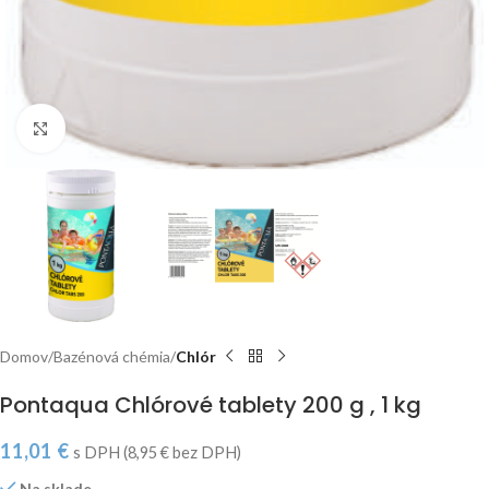
Click to enlarge
Domov
Bazénová chémia
Chlór
Pontaqua Chlórové tablety 200 g , 1 kg
11,01
€
s DPH (
8,95
€
bez DPH)
Na sklade