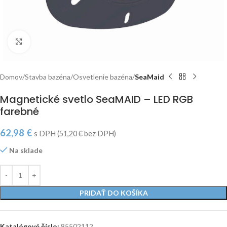
Click to enlarge
Domov
Stavba bazéna
Osvetlenie bazéna
SeaMaid
Magnetické svetlo SeaMAID – LED RGB
farebné
62,98
€
s DPH (
51,20
€
bez DPH)
Na sklade
PRIDAŤ DO KOŠÍKA
Katalógové číslo:
85502112