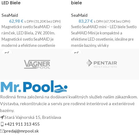
LED Biele
biele
SeaMaid
SeaMaid
62,98
€
83,27
€
s DPH (
51,20
€
bez DPH)
s DPH (
67,70
€
bez DPH)
Magnetické svetlo SeaMAID – šedý
Svetlo SeaMAID mini – LED biele Svetlo
rámček, LED Biela, 2 W, 200 lm.
SeaMAID Mini je kompaktné a
Magnetické svetlo SeaMAID je
efektívne LED osvetlenie, ideálne pre
moderné a efektívne osvetlenie
menšie bazény, vírivky
Rodinná firma založená na dodávaní kvalitných služieb naším zákazníkom.
Výstavba, rekonštrukcie a servis pre rodinné interiérové a exteriérové
bazény.
Stará Vajnorská 15, Bratislava
+421 911 313 455
predaj@mrpool.sk