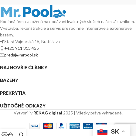
Rodinná firma založená na dodávaní kvalitných služieb naším zákazníkom.
Výstavba, rekonštrukcie a servis pre rodinné interiérové a exteriérové
bazény.
Stará Vajnorská 15, Bratislava
+421 911 313 455
predaj@mrpool.sk
NAJNOVŠIE ČLÁNKY
BAZÉNY
PREKRYTIA
UŽITOČNĚ ODKAZY
Vytvorili v
REKAG digital
2025 | Všetky práva vyhradené.
SK