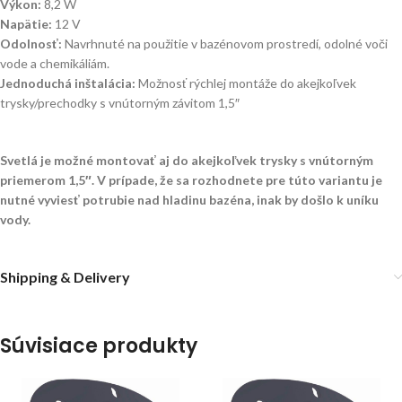
Výkon:
8,2 W
Napätie:
12 V
Odolnosť:
Navrhnuté na použitie v bazénovom prostredí, odolné voči
vode a chemikáliám.
Jednoduchá inštalácia:
Možnosť rýchlej montáže do akejkoľvek
trysky/prechodky s vnútorným závitom 1,5″
Svetlá je možné montovať aj do akejkoľvek trysky s vnútorným
priemerom 1,5″. V prípade, že sa rozhodnete pre túto variantu je
nutné vyviesť potrubie nad hladinu bazéna, inak by došlo k uníku
vody.
Shipping & Delivery
Súvisiace produkty