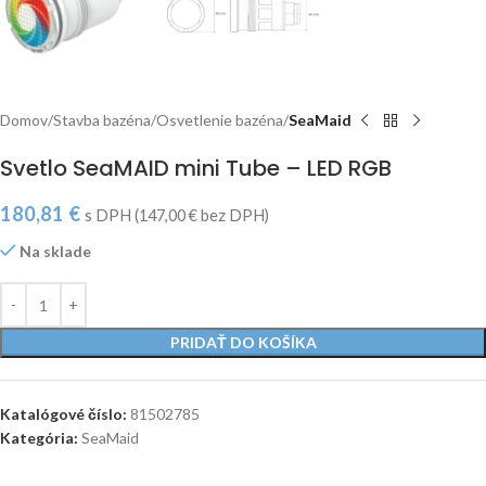
Domov
Stavba bazéna
Osvetlenie bazéna
SeaMaid
Svetlo SeaMAID mini Tube – LED RGB
180,81
€
s DPH (
147,00
€
bez DPH)
Na sklade
PRIDAŤ DO KOŠÍKA
Katalógové číslo:
81502785
Kategória:
SeaMaid