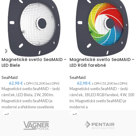
Magnetické svetlo SeaMAID –
Magnetické svetlo SeaMAID –
LED Biele
LED RGB farebné
SeaMaid
SeaMaid
62,98
€
62,98
€
s DPH (
51,20
€
bez DPH)
s DPH (
51,20
€
bez DPH)
Magnetické svetlo SeaMAID – šedý
Magnetické svetlo SeaMAID – šedý
rámček, LED Biela, 2 W, 200 lm.
rámček, 18 LED RGB farebné, 4 W, 100
Magnetické svetlo SeaMAID je
lm. Magnetické svetlo SeaMAID je
moderné a efektívne osvetlenie
moderné a