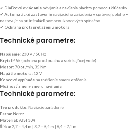
✔
Diaľkové ovládanie
odvíjania a navíjania plachty pomocou kľúčenky
✔
Automatické zastavenie
navíjacieho zariadenia v správnej polohe –
nastavuje sa pri inštalácii pomocou koncových spínačov
✔
Ochrana proti preťaženiu motora
Technické parametre:
Napájanie:
230 V / 50 Hz
Kryt:
IP 55 (ochrana proti prachu a striekajúcej vode)
Motor:
70 ot./min, 35 Nm
Napätie motora:
12 V
Koncové vypínače
na rozlíšenie smeru otáčania
Možnosť zmeny smeru navíjania
Technické parametre:
Typ produktu:
Navíjacie zariadenie
Farba:
Nerez
Materiál:
AISI 304
Šírka:
2,7 – 4,4 m | 3,7 – 5,4 m | 5,4 – 7,1 m