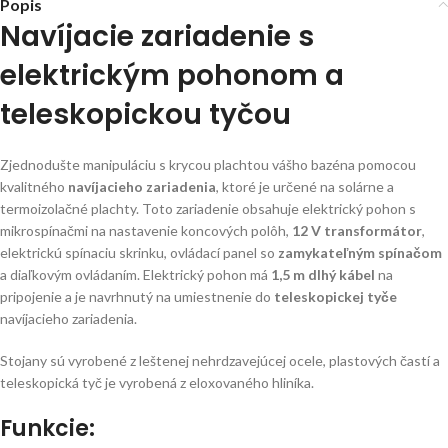
Popis
Navíjacie zariadenie s
elektrickým pohonom a
teleskopickou tyčou
Zjednodušte manipuláciu s krycou plachtou vášho bazéna pomocou
kvalitného
navíjacieho zariadenia
, ktoré je určené na solárne a
termoizolačné plachty. Toto zariadenie obsahuje elektrický pohon s
mikrospínačmi na nastavenie koncových polôh,
12 V transformátor
,
elektrickú spínaciu skrinku, ovládací panel so
zamykateľným spínačom
a diaľkovým ovládaním. Elektrický pohon má
1,5 m dlhý kábel
na
pripojenie a je navrhnutý na umiestnenie do
teleskopickej tyče
navíjacieho zariadenia.
Stojany sú vyrobené z leštenej nehrdzavejúcej ocele, plastových častí a
teleskopická tyč je vyrobená z eloxovaného hliníka.
Funkcie: