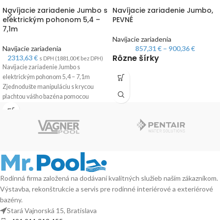
Navíjacie zariadenie Jumbo s
Navíjacie zariadenie Jumbo,
elektrickým pohonom 5,4 –
PEVNÉ
7,1m
Navíjacie zariadenia
Navíjacie zariadenia
857,31
€
–
900,36
€
Rôzne šírky
2313,63
€
s DPH (
1881,00
€
bez DPH)
Navíjacie zariadenie Jumbo s
elektrickým pohonom 5,4 – 7,1m
Zjednodušte manipuláciu s krycou
plachtou vášho bazéna pomocou
kvalitného navíjacieho zariadenia,
Rodinná firma založená na dodávaní kvalitných služieb naším zákazníkom.
Výstavba, rekonštrukcie a servis pre rodinné interiérové a exteriérové
bazény.
Stará Vajnorská 15, Bratislava