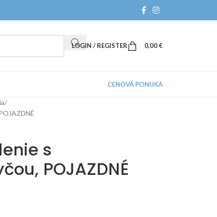
LOGIN / REGISTER
0,00
€
CENOVÁ PONUKA
ia
u, POJAZDNÉ
denie s
tyčou, POJAZDNÉ