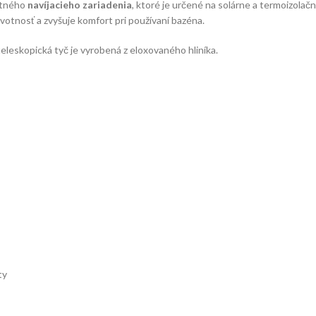
itného
navíjacieho zariadenia
, ktoré je určené na solárne a termoizolač
 životnosť a zvyšuje komfort pri používaní bazéna.
teleskopická tyč je vyrobená z eloxovaného hliníka.
ty