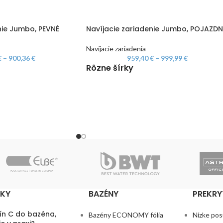
nie Jumbo, PEVNÉ
Navíjacie zariadenie Jumbo, POJAZDN
Navíjacie zariadenia
€
–
900,36
€
959,40
€
–
999,99
€
Rôzne šírky
NKY
BAZÉNY
PREKRY
ín C do bazéna,
Bazény ECONOMY fólia
Nízke pos