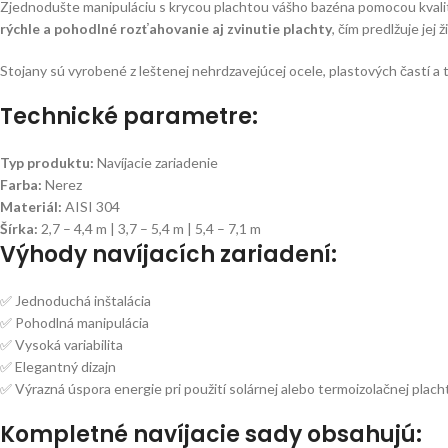
Zjednodušte manipuláciu s krycou plachtou vášho bazéna pomocou kval
rýchle a pohodlné rozťahovanie aj zvinutie plachty
, čím predlžuje jej
Stojany sú vyrobené z leštenej nehrdzavejúcej ocele, plastových častí a 
Technické parametre:
Typ produktu:
Navíjacie zariadenie
Farba:
Nerez
Materiál:
AISI 304
Šírka:
2,7 – 4,4 m | 3,7 – 5,4 m | 5,4 – 7,1 m
Výhody navíjacích zariadení:
✅ Jednoduchá inštalácia
✅ Pohodlná manipulácia
✅ Vysoká variabilita
✅ Elegantný dizajn
✅ Výrazná úspora energie pri použití solárnej alebo termoizolačnej plach
Kompletné navíjacie sady obsahujú: