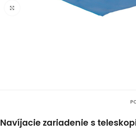
Click to enlarge
PO
Navíjacie zariadenie s telesko