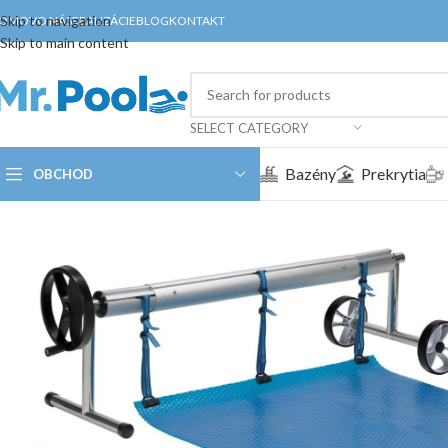
Skip to navigation
OMOV
O NÁS
REALIZÁCIE
BLOG
KONTAKT
Skip to main content
SELECT CATEGORY
Bazény
Prekrytia
OBCHOD