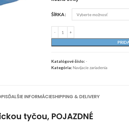
ŠÍRKA
PRID
Katalógové číslo:
-
Kategória:
Navíjacie zariadenia
PIS
ĎALŠIE INFORMÁCIE
SHIPPING & DELIVERY
pickou tyčou, POJAZDNÉ