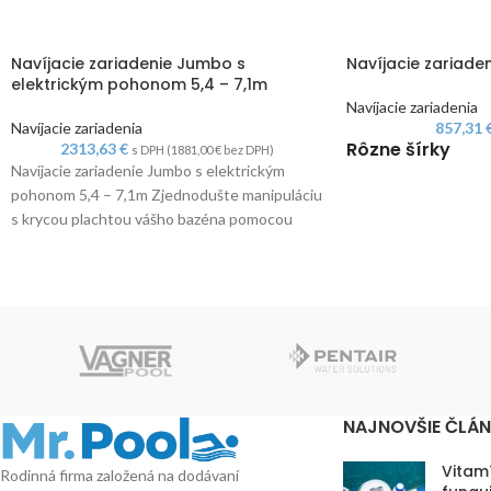
Navíjacie zariadenie Jumbo s
Navíjacie zariade
elektrickým pohonom 5,4 – 7,1m
Navíjacie zariadenia
Navíjacie zariadenia
857,31
Rôzne šírky
2313,63
€
s DPH (
1881,00
€
bez DPH)
Navíjacie zariadenie Jumbo s elektrickým
pohonom 5,4 – 7,1m Zjednodušte manipuláciu
s krycou plachtou vášho bazéna pomocou
kvalitného navíjacieho zariadenia,
NAJNOVŠIE ČLÁ
Vitam
Rodinná firma založená na dodávaní