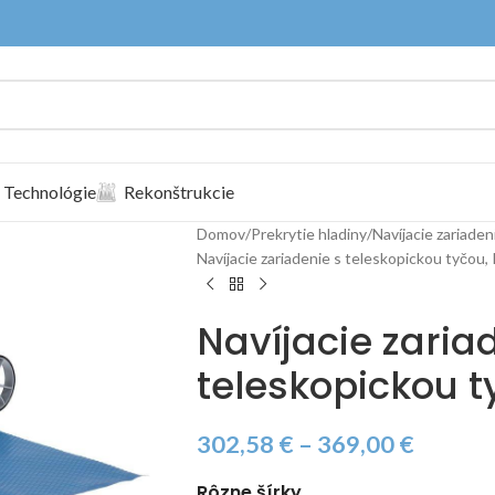
Technológie
Rekonštrukcie
Domov
Prekrytie hladiny
Navíjacie zariaden
Navíjacie zariadenie s teleskopickou tyčo
Navíjacie zaria
teleskopickou 
302,58
€
–
369,00
€
Rôzne šírky