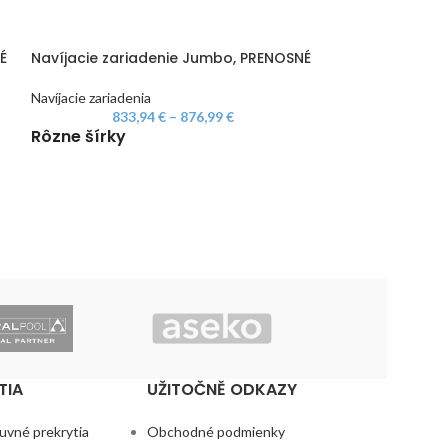
É
Navíjacie zariadenie Jumbo, PRENOSNÉ
Navíjacie zariadenia
833,94
€
–
876,99
€
Navíjacie zaria
Rôzne šírky
pohonom a tel
Navíjacie zariaden
1341
Rôzne šírky
TIA
UŽITOČNĚ ODKAZY
uvné prekrytia
Obchodné podmienky